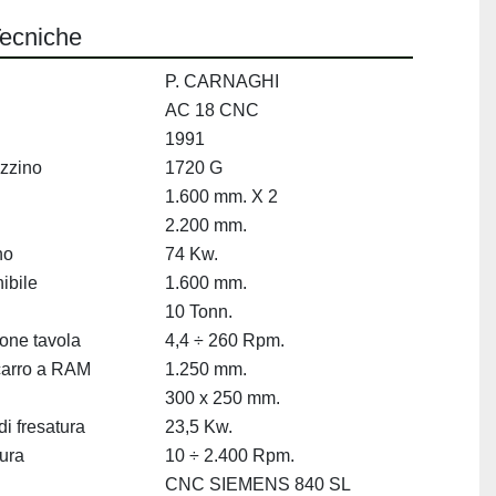
Tecniche
P. CARNAGHI
AC 18 CNC
1991
zzino
1720 G
1.600 mm. X 2
2.200 mm.
no
74 Kw.
ibile
1.600 mm.
10 Tonn.
ione tavola
4,4 ÷ 260 Rpm.
 carro a RAM
1.250 mm.
300 x 250 mm.
i fresatura
23,5 Kw.
tura
10 ÷ 2.400 Rpm.
CNC SIEMENS 840 SL