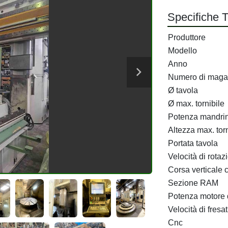
Specifiche 
Produttore
Modello
Anno
Numero di maga
Ø tavola
Ø max. tornibile
Potenza mandri
Altezza max. torn
Portata tavola
Velocità di rotaz
Corsa verticale
Sezione RAM
Potenza motore d
Velocità di fresa
Cnc