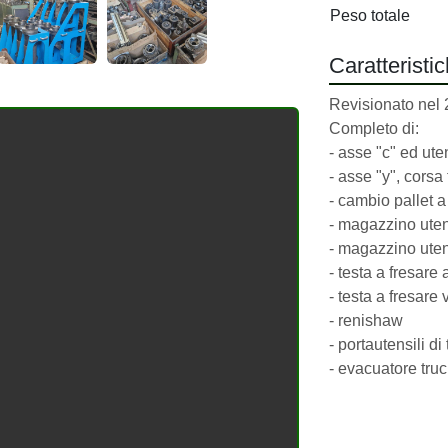
Peso totale
Caratteristi
Revisionato nel 
Completo di:
- asse "c" ed uten
- asse "y", corsa
- cambio pallet a
- magazzino utens
- magazzino utensi
- testa a fresare
- testa a fresare 
- renishaw
- portautensili di
- evacuatore truci