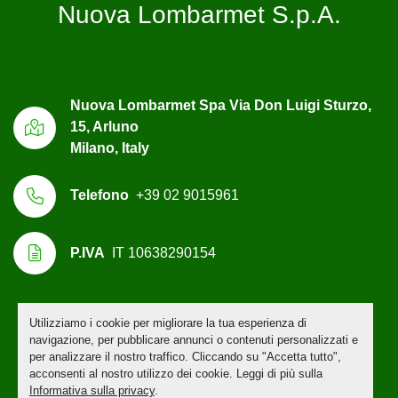
Nuova Lombarmet S.p.A.
Nuova Lombarmet Spa Via Don Luigi Sturzo,
15, Arluno
Milano, Italy
Telefono
+39 02 9015961
P.IVA
IT 10638290154
Utilizziamo i cookie per migliorare la tua esperienza di
Personalizza le preferenze sui Cookies
navigazione, per pubblicare annunci o contenuti personalizzati e
per analizzare il nostro traffico. Cliccando su "Accetta tutto",
acconsenti al nostro utilizzo dei cookie. Leggi di più sulla
Informativa sulla privacy
.