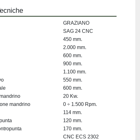
Tecniche
GRAZIANO
SAG 24 CNC
450 mm.
2.000 mm.
600 mm.
900 mm.
1.100 mm.
vo
550 mm.
ale
600 mm.
 mandrino
20 Kw.
zione mandrino
0 ÷ 1.500 Rpm.
114 mm.
opunta
120 mm.
ontropunta
170 mm.
CNC ECS 2302