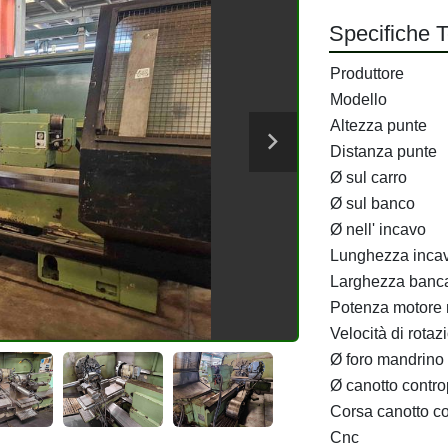
Specifiche 
Produttore
Modello
Altezza punte
Distanza punte
Ø sul carro
Ø sul banco
Ø nell' incavo
Lunghezza inca
Larghezza banc
Potenza motore
Velocità di rota
Ø foro mandrino
Ø canotto contr
Corsa canotto c
Cnc