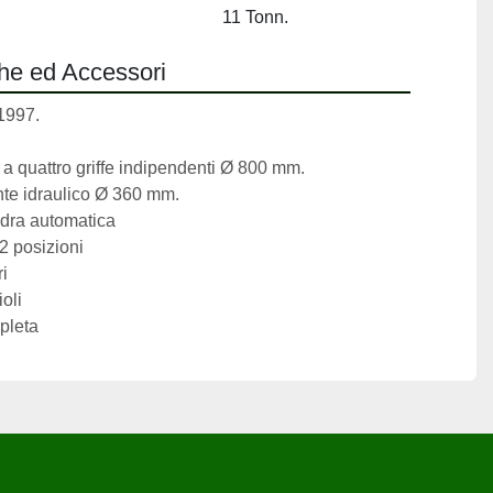
11 Tonn.
che ed Accessori
1997.
a a quattro griffe indipendenti Ø 800 mm.
ante idraulico Ø 360 mm.
uadra automatica
 12 posizioni
ri
oli
pleta