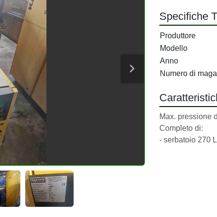
Specifiche 
Produttore
Modello
Anno
Numero di maga
Caratteristi
Max. pressione di
Completo di:
- serbatoio 270 L