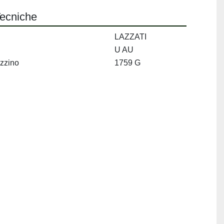
Tecniche
LAZZATI
U AU
zzino
1759 G