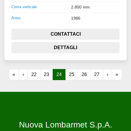
Corsa verticale
2.800 mm.
Anno:
1986
CONTATTACI
DETTAGLI
«
‹
22
23
24
25
26
27
›
»
Nuova Lombarmet S.p.A.