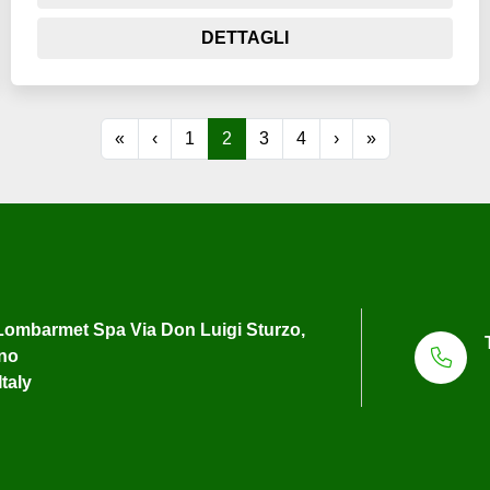
DETTAGLI
«
‹
1
2
3
4
›
»
ombarmet Spa Via Don Luigi Sturzo,
uno
Italy